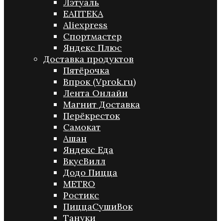
Лэтуаль
ЕАПТЕКА
Aliexpress
Спортмастер
Яндекс Плюс
Доставка продуктов
Пятёрочка
Впрок (Vprok.ru)
Лента Онлайн
Магнит Доставка
Перёкресток
Самокат
Ашан
Яндекс Еда
ВкусВилл
Додо Пицца
METRO
Ростикс
ПиццаСушиВок
Тануки