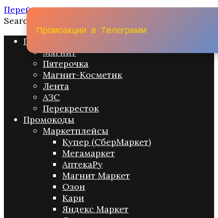
Перейти к содержанию
Search for:
П
р
о
м
о
а
к
ц
и
и
в
Т
е
л
е
г
р
а
м
м
Промо акции
Магнит
Пятерочка
Магнит-Косметик
Лента
АЗС
Перекресток
Промокоды
Маркетплейсы
Купер (СберМаркет)
Мегамаркет
АптекаРу
Магнит Маркет
Озон
Кари
Яндекс Маркет