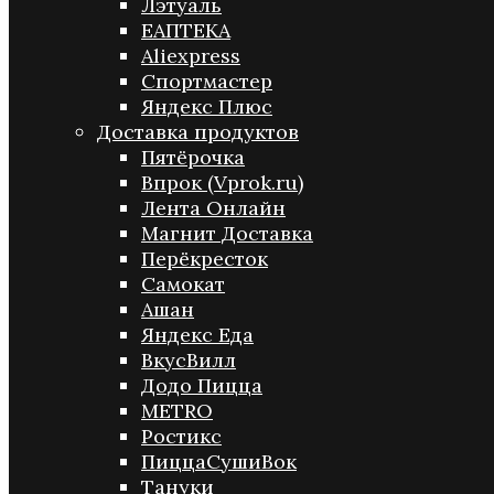
Лэтуаль
ЕАПТЕКА
Aliexpress
Спортмастер
Яндекс Плюс
Доставка продуктов
Пятёрочка
Впрок (Vprok.ru)
Лента Онлайн
Магнит Доставка
Перёкресток
Самокат
Ашан
Яндекс Еда
ВкусВилл
Додо Пицца
METRO
Ростикс
ПиццаСушиВок
Тануки