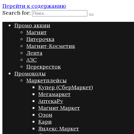
Перейти к содержанию
Search for:
Промо акции
Магнит
Пятерочка
Магнит-Косметик
Лента
АЗС
Перекресток
Промокоды
Маркетплейсы
Купер (СберМаркет)
Мегамаркет
АптекаРу
Магнит Маркет
Озон
Кари
Яндекс Маркет