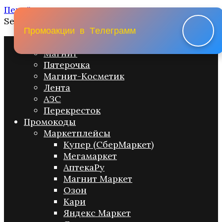
Перейти к содержанию
Search for:
П
р
о
м
о
а
к
ц
и
и
в
Т
е
л
е
г
р
а
м
м
Промо акции
Магнит
Пятерочка
Магнит-Косметик
Лента
АЗС
Перекресток
Промокоды
Маркетплейсы
Купер (СберМаркет)
Мегамаркет
АптекаРу
Магнит Маркет
Озон
Кари
Яндекс Маркет