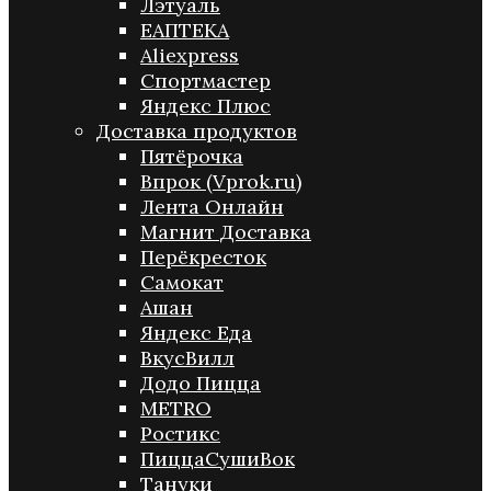
Лэтуаль
ЕАПТЕКА
Aliexpress
Спортмастер
Яндекс Плюс
Доставка продуктов
Пятёрочка
Впрок (Vprok.ru)
Лента Онлайн
Магнит Доставка
Перёкресток
Самокат
Ашан
Яндекс Еда
ВкусВилл
Додо Пицца
METRO
Ростикс
ПиццаСушиВок
Тануки