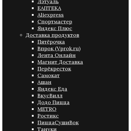
Лэтуаль
ЕАПТЕКА
Aliexpress
Спортмастер
Яндекс Плюс
Доставка продуктов
Пятёрочка
Впрок (Vprok.ru)
Лента Онлайн
Магнит Доставка
Перёкресток
Самокат
Ашан
Яндекс Еда
ВкусВилл
Додо Пицца
METRO
Ростикс
ПиццаСушиВок
Тануки