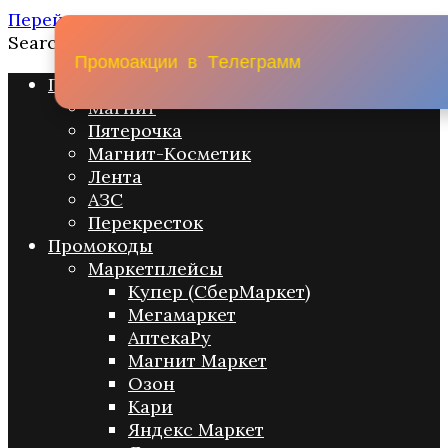
Перейти к содержанию
Search for:
П
р
о
м
о
а
к
ц
и
и
в
Т
е
л
е
г
р
а
м
м
Промо акции
Магнит
Пятерочка
Магнит-Косметик
Лента
АЗС
Перекресток
Промокоды
Маркетплейсы
Купер (СберМаркет)
Мегамаркет
АптекаРу
Магнит Маркет
Озон
Кари
Яндекс Маркет