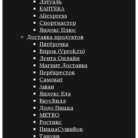
Лэтуаль
ЕАПТЕКА
Aliexpress
Спортмастер
Яндекс Плюс
Доставка продуктов
Пятёрочка
Впрок (Vprok.ru)
Лента Онлайн
Магнит Доставка
Перёкресток
Самокат
Ашан
Яндекс Еда
ВкусВилл
Додо Пицца
METRO
Ростикс
ПиццаСушиВок
Тануки