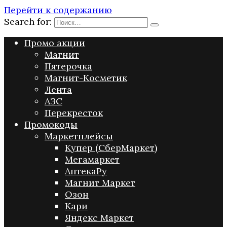
Перейти к содержанию
Search for:
Промо акции
Магнит
Пятерочка
Магнит-Косметик
Лента
АЗС
Перекресток
Промокоды
Маркетплейсы
Купер (СберМаркет)
Мегамаркет
АптекаРу
Магнит Маркет
Озон
Кари
Яндекс Маркет