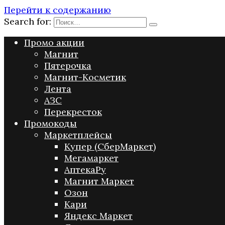
Перейти к содержанию
Search for:
Промо акции
Магнит
Пятерочка
Магнит-Косметик
Лента
АЗС
Перекресток
Промокоды
Маркетплейсы
Купер (СберМаркет)
Мегамаркет
АптекаРу
Магнит Маркет
Озон
Кари
Яндекс Маркет