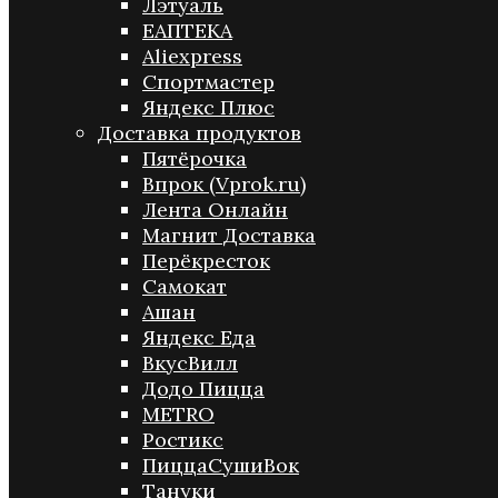
Лэтуаль
ЕАПТЕКА
Aliexpress
Спортмастер
Яндекс Плюс
Доставка продуктов
Пятёрочка
Впрок (Vprok.ru)
Лента Онлайн
Магнит Доставка
Перёкресток
Самокат
Ашан
Яндекс Еда
ВкусВилл
Додо Пицца
METRO
Ростикс
ПиццаСушиВок
Тануки