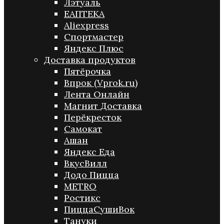
Лэтуаль
ЕАПТЕКА
Aliexpress
Спортмастер
Яндекс Плюс
Доставка продуктов
Пятёрочка
Впрок (Vprok.ru)
Лента Онлайн
Магнит Доставка
Перёкресток
Самокат
Ашан
Яндекс Еда
ВкусВилл
Додо Пицца
METRO
Ростикс
ПиццаСушиВок
Тануки