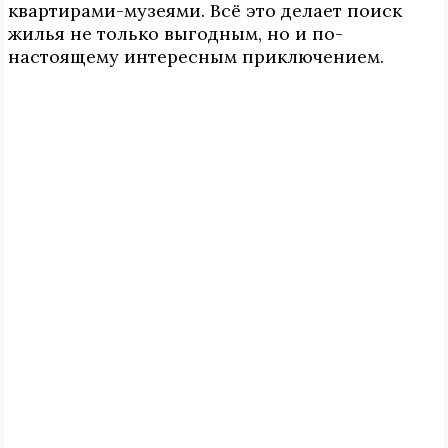
квартирами-музеями. Всё это делает поиск
жилья не только выгодным, но и по-
настоящему интересным приключением.