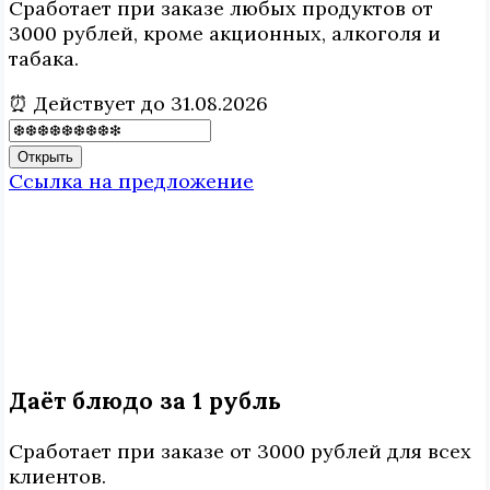
Сработает при заказе любых продуктов от
3000 рублей, кроме акционных, алкоголя и
табака.
⏰ Действует до 31.08.2026
Открыть
Ссылка на предложение
Даёт блюдо за 1 рубль
Сработает при заказе от 3000 рублей для всех
клиентов.