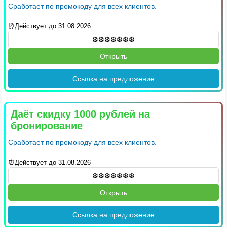
Сработает по промокоду для всех клиентов.
⏰Действует до 31.08.2026
Открыть
Ссылка на предложение
Даёт скидку 1000 рублей на
бронирование
Сработает по промокоду для всех клиентов.
⏰Действует до 31.08.2026
Открыть
Ссылка на предложение