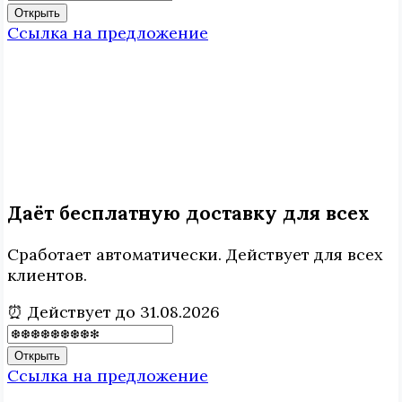
Открыть
Ссылка на предложение
Даёт бесплатную доставку для всех
Сработает автоматически. Действует для всех
клиентов.
⏰ Действует до 31.08.2026
Открыть
Ссылка на предложение