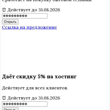
⏰ Действует до 31.08.2026
Открыть
Ссылка на предложение
Даёт скидку 5% на хостинг
Действует для всех клиентов.
⏰ Действует до 31.08.2026
Открыть