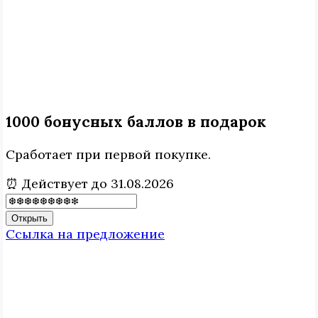
1000 бонусных баллов в подарок
Сработает при первой покупке.
⏰ Действует до 31.08.2026
Открыть
Ссылка на предложение