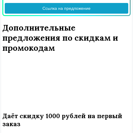
Ссылка на предложение
Дополнительные
предложения по скидкам и
промокодам
Даёт скидку 1000 рублей на первый
заказ