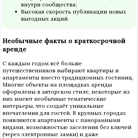
внутри сообщества;
Высокая скорость публикации новых
выгодных акций.
Необычные факты о краткосрочной
аренде
С каждым годом всё больше
путешественников выбирают квартиры и
апартаменты вместо традиционных гостиниц.
Многие объекты на площадках аренды
оформлены в авторском стиле, некоторые из
них имеют необычные тематические
интерьеры, что создаёт уникальные
впечатления для гостей. В крупных городах
появляются апартаменты с панорамными
видами, возможностью заселения без ключей
(через электронные замки) и даже