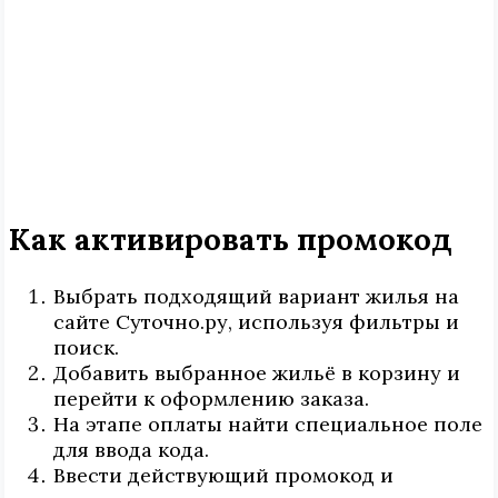
Как активировать промокод
Выбрать подходящий вариант жилья на
сайте Суточно.ру, используя фильтры и
поиск.
Добавить выбранное жильё в корзину и
перейти к оформлению заказа.
На этапе оплаты найти специальное поле
для ввода кода.
Ввести действующий промокод и