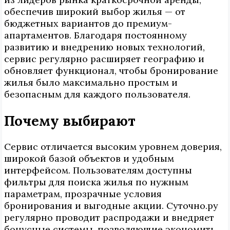
обеспечив широкий выбор жилья — от
бюджетных вариантов до премиум-
апартаментов. Благодаря постоянному
развитию и внедрению новых технологий,
сервис регулярно расширяет географию и
обновляет функционал, чтобы бронирование
жилья было максимально простым и
безопасным для каждого пользователя.
Почему выбирают
Сервис отличается высоким уровнем доверия,
широкой базой объектов и удобным
интерфейсом. Пользователям доступны
фильтры для поиска жилья по нужным
параметрам, прозрачные условия
бронирования и выгодные акции. Суточно.ру
регулярно проводит распродажи и внедряет
бонусные системы, позволяющие экономить