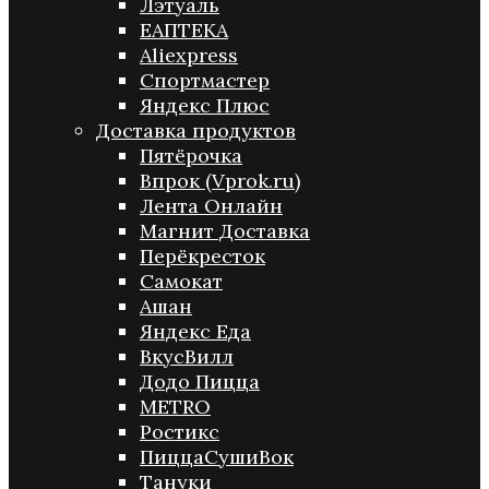
Лэтуаль
ЕАПТЕКА
Aliexpress
Спортмастер
Яндекс Плюс
Доставка продуктов
Пятёрочка
Впрок (Vprok.ru)
Лента Онлайн
Магнит Доставка
Перёкресток
Самокат
Ашан
Яндекс Еда
ВкусВилл
Додо Пицца
METRO
Ростикс
ПиццаСушиВок
Тануки