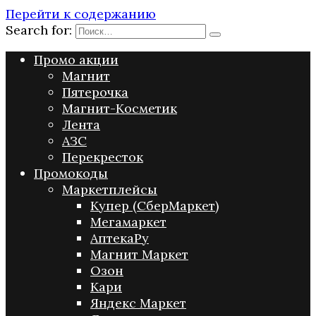
Перейти к содержанию
Search for:
Промо акции
Магнит
Пятерочка
Магнит-Косметик
Лента
АЗС
Перекресток
Промокоды
Маркетплейсы
Купер (СберМаркет)
Мегамаркет
АптекаРу
Магнит Маркет
Озон
Кари
Яндекс Маркет