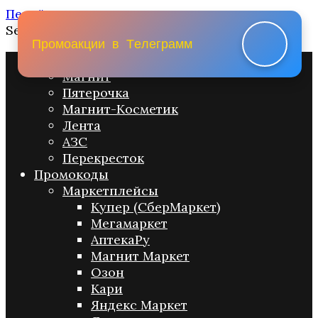
Перейти к содержанию
Search for:
П
р
о
м
о
а
к
ц
и
и
в
Т
е
л
е
г
р
а
м
м
Промо акции
Магнит
Пятерочка
Магнит-Косметик
Лента
АЗС
Перекресток
Промокоды
Маркетплейсы
Купер (СберМаркет)
Мегамаркет
АптекаРу
Магнит Маркет
Озон
Кари
Яндекс Маркет