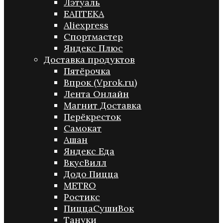
Лэтуаль
ЕАПТЕКА
Aliexpress
Спортмастер
Яндекс Плюс
Доставка продуктов
Пятёрочка
Впрок (Vprok.ru)
Лента Онлайн
Магнит Доставка
Перёкресток
Самокат
Ашан
Яндекс Еда
ВкусВилл
Додо Пицца
METRO
Ростикс
ПиццаСушиВок
Тануки