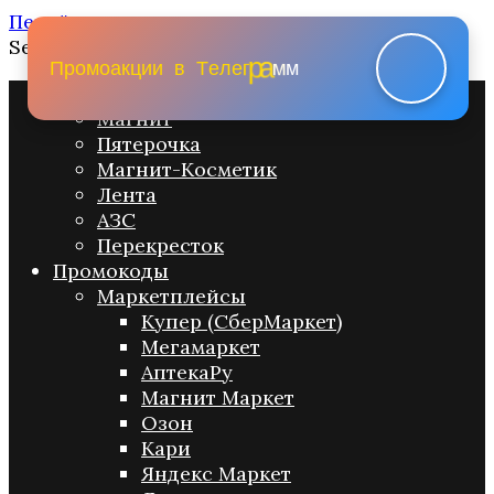
Перейти к содержанию
Search for:
м
м
а
П
р
о
м
о
а
к
ц
и
и
в
Т
е
л
е
г
р
Промо акции
Магнит
Пятерочка
Магнит-Косметик
Лента
АЗС
Перекресток
Промокоды
Маркетплейсы
Купер (СберМаркет)
Мегамаркет
АптекаРу
Магнит Маркет
Озон
Кари
Яндекс Маркет