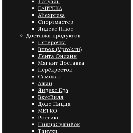
Лэтуаль
ЕАПТЕКА
Aliexpress
Спортмастер
Яндекс Плюс
Доставка продуктов
Пятёрочка
Впрок (Vprok.ru)
Лента Онлайн
Магнит Доставка
Перёкресток
Самокат
Ашан
Яндекс Еда
ВкусВилл
Додо Пицца
METRO
Ростикс
ПиццаСушиВок
Тануки