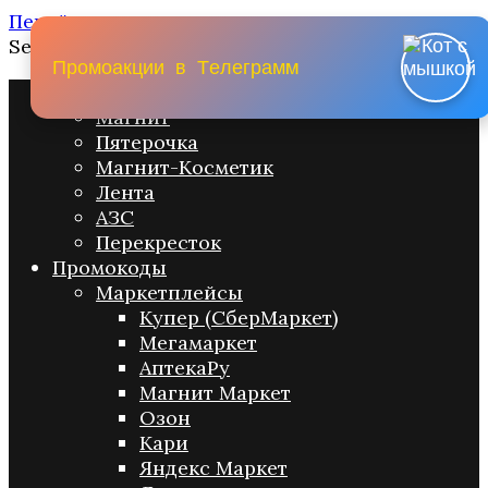
Перейти к содержанию
Search for:
П
р
о
м
о
а
к
ц
и
и
в
Т
е
л
е
г
р
а
м
м
Промо акции
Магнит
Пятерочка
Магнит-Косметик
Лента
АЗС
Перекресток
Промокоды
Маркетплейсы
Купер (СберМаркет)
Мегамаркет
АптекаРу
Магнит Маркет
Озон
Кари
Яндекс Маркет