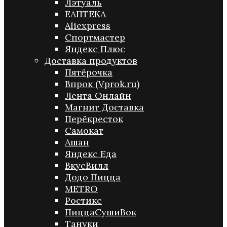
Лэтуаль
ЕАПТЕКА
Aliexpress
Спортмастер
Яндекс Плюс
Доставка продуктов
Пятёрочка
Впрок (Vprok.ru)
Лента Онлайн
Магнит Доставка
Перёкресток
Самокат
Ашан
Яндекс Еда
ВкусВилл
Додо Пицца
METRO
Ростикс
ПиццаСушиВок
Тануки