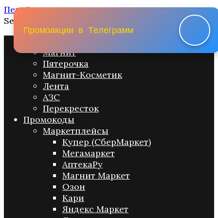
Перейти к содержанию
Search for:
П
р
о
м
о
а
к
ц
и
и
в
Т
е
л
е
г
р
а
м
м
Промо акции
Магнит
Пятерочка
Магнит-Косметик
Лента
АЗС
Перекресток
Промокоды
Маркетплейсы
Купер (СберМаркет)
Мегамаркет
АптекаРу
Магнит Маркет
Озон
Кари
Яндекс Маркет