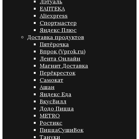
Лэтуаль
ЕАПТЕКА
Aliexpress
Спортмастер
Яндекс Плюс
Доставка продуктов
Пятёрочка
Впрок (Vprok.ru)
Лента Онлайн
Магнит Доставка
Перёкресток
Самокат
Ашан
Яндекс Еда
ВкусВилл
Додо Пицца
METRO
Ростикс
ПиццаСушиВок
Тануки