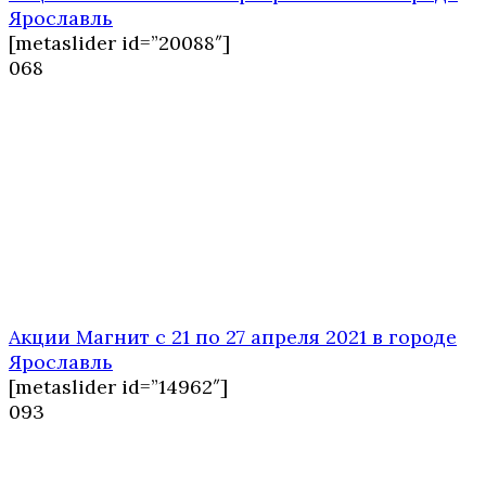
Ярославль
[metaslider id=”20088″]
0
68
Акции Магнит с 21 по 27 апреля 2021 в городе
Ярославль
[metaslider id=”14962″]
0
93