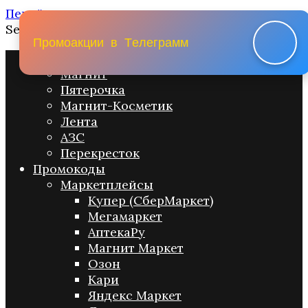
Перейти к содержанию
Search for:
П
р
о
м
о
а
к
ц
и
и
в
Т
е
л
е
г
р
а
м
м
Промо акции
Магнит
Пятерочка
Магнит-Косметик
Лента
АЗС
Перекресток
Промокоды
Маркетплейсы
Купер (СберМаркет)
Мегамаркет
АптекаРу
Магнит Маркет
Озон
Кари
Яндекс Маркет