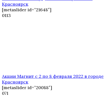
Красноярск
[metaslider id=”21648″]
0
113
Акции Магнит с 2 по 8 февраля 2022 в городе
Красноярск
[metaslider id=”20088″]
0
71