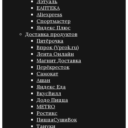
Лэтуаль
ЕАПТЕКА
Aliexpress
Спортмастер
Яндекс Плюс
Доставка продуктов
Пятёрочка
Впрок (Vprok.ru)
Лента Онлайн
Магнит Доставка
Перёкресток
Самокат
Ашан
Яндекс Еда
ВкусВилл
Додо Пицца
METRO
Ростикс
ПиццаСушиВок
Тануки