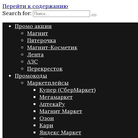
Перейти к содержанию
Search for:
Промо акции
Магнит
Пятерочка
Магнит-Косметик
Лента
АЗС
Перекресток
Промокоды
Маркетплейсы
Купер (СберМаркет)
Мегамаркет
АптекаРу
Магнит Маркет
Озон
Кари
Яндекс Маркет