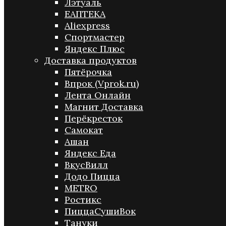
Лэтуаль
ЕАПТЕКА
Aliexpress
Спортмастер
Яндекс Плюс
Доставка продуктов
Пятёрочка
Впрок (Vprok.ru)
Лента Онлайн
Магнит Доставка
Перёкресток
Самокат
Ашан
Яндекс Еда
ВкусВилл
Додо Пицца
METRO
Ростикс
ПиццаСушиВок
Тануки