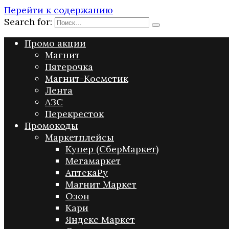
Перейти к содержанию
Search for:
Промо акции
Магнит
Пятерочка
Магнит-Косметик
Лента
АЗС
Перекресток
Промокоды
Маркетплейсы
Купер (СберМаркет)
Мегамаркет
АптекаРу
Магнит Маркет
Озон
Кари
Яндекс Маркет