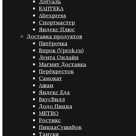
Лэтуаль
ЕАПТЕКА
Aliexpress
Спортмастер
Яндекс Плюс
Доставка продуктов
Пятёрочка
Впрок (Vprok.ru)
Лента Онлайн
Магнит Доставка
Перёкресток
Самокат
Ашан
Яндекс Еда
ВкусВилл
Додо Пицца
METRO
Ростикс
ПиццаСушиВок
Тануки