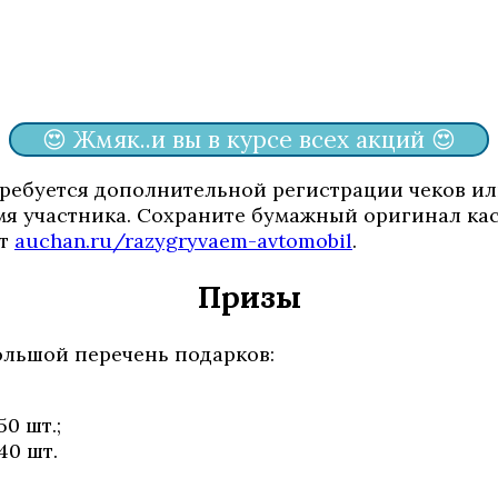
😍 Жмяк..и вы в курсе всех акций 😍
требуется дополнительной регистрации чеков ил
мя участника. Сохраните бумажный оригинал кас
йт
auchan.ru/razygryvaem-avtomobil
.
Призы
ольшой перечень подарков:
0 шт.;
40 шт.