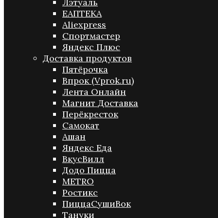
Лэтуаль
ЕАПТЕКА
Aliexpress
Спортмастер
Яндекс Плюс
Доставка продуктов
Пятёрочка
Впрок (Vprok.ru)
Лента Онлайн
Магнит Доставка
Перёкресток
Самокат
Ашан
Яндекс Еда
ВкусВилл
Додо Пицца
METRO
Ростикс
ПиццаСушиВок
Тануки