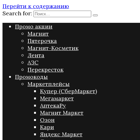
Перейти к содержанию
Search for:
Промо акции
Магнит
Пятерочка
Магнит-Косметик
Лента
АЗС
Перекресток
Промокоды
Маркетплейсы
Купер (СберМаркет)
Мегамаркет
АптекаРу
Магнит Маркет
Озон
Кари
Яндекс Маркет