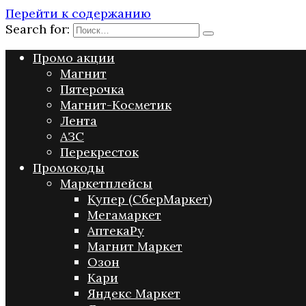
Перейти к содержанию
Search for:
Промо акции
Магнит
Пятерочка
Магнит-Косметик
Лента
АЗС
Перекресток
Промокоды
Маркетплейсы
Купер (СберМаркет)
Мегамаркет
АптекаРу
Магнит Маркет
Озон
Кари
Яндекс Маркет