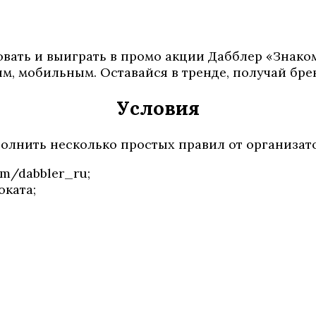
вовать и выиграть в промо акции Дабблер «Знако
м, мобильным. Оставайся в тренде, получай бр
Условия
олнить несколько простых правил от организат
m/dabbler_ru;
оката;