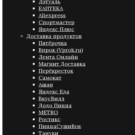
Лэтуаль
ЕАПТЕКА
Aliexpress
Спортмастер
Яндекс Плюс
Доставка продуктов
Пятёрочка
Впрок (Vprok.ru)
Лента Онлайн
Магнит Доставка
Перёкресток
Самокат
Ашан
Яндекс Еда
ВкусВилл
Додо Пицца
METRO
Ростикс
ПиццаСушиВок
Тануки