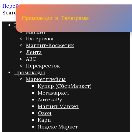
Перейти к содержанию
Search for:
П
р
о
м
о
а
к
ц
и
и
в
Т
е
л
е
г
р
а
м
м
Промо акции
Магнит
Пятерочка
Магнит-Косметик
Лента
АЗС
Перекресток
Промокоды
Маркетплейсы
Купер (СберМаркет)
Мегамаркет
АптекаРу
Магнит Маркет
Озон
Кари
Яндекс Маркет