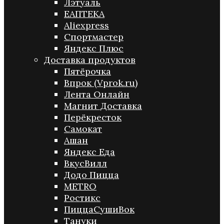
Лэтуаль
ЕАПТЕКА
Aliexpress
Спортмастер
Яндекс Плюс
Доставка продуктов
Пятёрочка
Впрок (Vprok.ru)
Лента Онлайн
Магнит Доставка
Перёкресток
Самокат
Ашан
Яндекс Еда
ВкусВилл
Додо Пицца
METRO
Ростикс
ПиццаСушиВок
Тануки