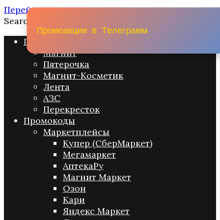
Перейти к содержанию
Search for:
П
р
о
м
о
а
к
ц
и
и
в
Т
е
л
е
г
р
а
м
м
Промо акции
Магнит
Пятерочка
Магнит-Косметик
Лента
АЗС
Перекресток
Промокоды
Маркетплейсы
Купер (СберМаркет)
Мегамаркет
АптекаРу
Магнит Маркет
Озон
Кари
Яндекс Маркет