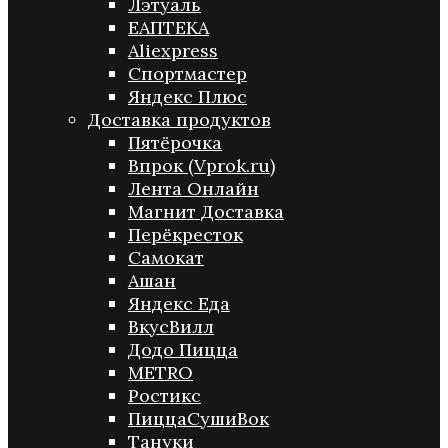
Лэтуаль
ЕАПТЕКА
Aliexpress
Спортмастер
Яндекс Плюс
Доставка продуктов
Пятёрочка
Впрок (Vprok.ru)
Лента Онлайн
Магнит Доставка
Перёкресток
Самокат
Ашан
Яндекс Еда
ВкусВилл
Додо Пицца
METRO
Ростикс
ПиццаСушиВок
Тануки