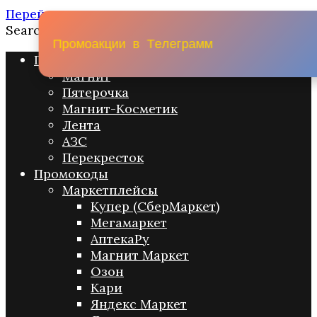
Перейти к содержанию
Search for:
П
р
о
м
о
а
к
ц
и
и
в
Т
е
л
е
г
р
а
м
м
Промо акции
Магнит
Пятерочка
Магнит-Косметик
Лента
АЗС
Перекресток
Промокоды
Маркетплейсы
Купер (СберМаркет)
Мегамаркет
АптекаРу
Магнит Маркет
Озон
Кари
Яндекс Маркет