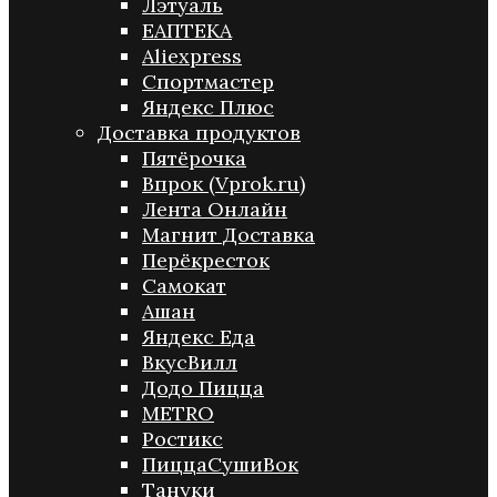
Лэтуаль
ЕАПТЕКА
Aliexpress
Спортмастер
Яндекс Плюс
Доставка продуктов
Пятёрочка
Впрок (Vprok.ru)
Лента Онлайн
Магнит Доставка
Перёкресток
Самокат
Ашан
Яндекс Еда
ВкусВилл
Додо Пицца
METRO
Ростикс
ПиццаСушиВок
Тануки