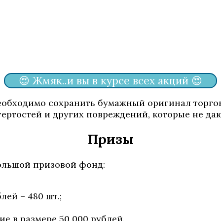
😍 Жмяк..и вы в курсе всех акций 😍
обходимо сохранить бумажный оригинал торговог
тертостей и других повреждений, которые не даю
Призы
ольшой призовой фонд:
ей – 480 шт.;
е в размере 50 000 рублей.