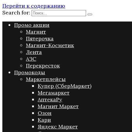
Перейти к содержанию
Search for:
Промо акции
Магнит
Пятерочка
Магнит-Косметик
Лента
АЗС
Перекресток
Промокоды
Маркетплейсы
Купер (СберМаркет)
Мегамаркет
АптекаРу
Магнит Маркет
Озон
Кари
Яндекс Маркет