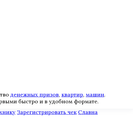
ство
денежных призов
,
квартир
,
машин
.
рвыми быстро и в удобном формате.
ехнику
Зарегистрировать чек
Славна