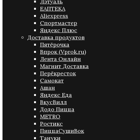
Лэтуаль
ЕАПТЕКА
Aliexpress
Спортмастер
Яндекс Плюс
Доставка продуктов
Пятёрочка
Впрок (Vprok.ru)
Лента Онлайн
Магнит Доставка
Перёкресток
Самокат
Ашан
Яндекс Еда
ВкусВилл
Додо Пицца
METRO
Ростикс
ПиццаСушиВок
Тануки