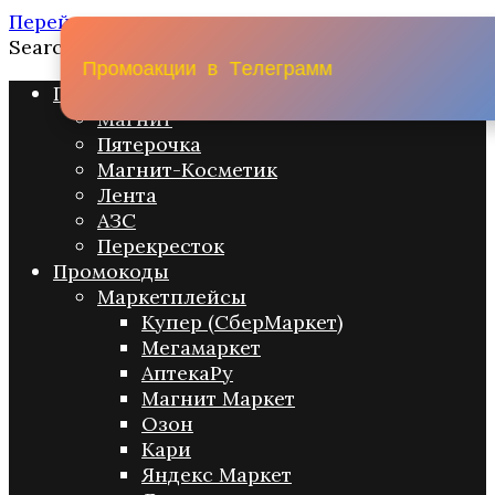
Перейти к содержанию
Search for:
П
р
о
м
о
а
к
ц
и
и
в
Т
е
л
е
г
р
а
м
м
Промо акции
Магнит
Пятерочка
Магнит-Косметик
Лента
АЗС
Перекресток
Промокоды
Маркетплейсы
Купер (СберМаркет)
Мегамаркет
АптекаРу
Магнит Маркет
Озон
Кари
Яндекс Маркет