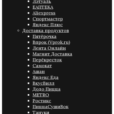
Лэтуаль
ЕАПТЕКА
Aliexpress
Спортмастер
Яндекс Плюс
Доставка продуктов
Пятёрочка
Впрок (Vprok.ru)
Лента Онлайн
Магнит Доставка
Перёкресток
Самокат
Ашан
Яндекс Еда
ВкусВилл
Додо Пицца
METRO
Ростикс
ПиццаСушиВок
Тануки