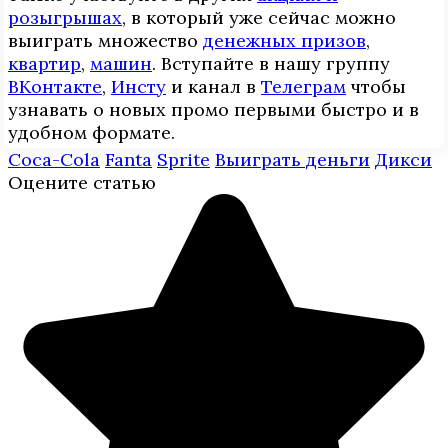
розыгрышах
, в который уже сейчас можно
выиграть множество
денежных призов
,
квартир
,
машин
. Вступайте в нашу группу
ВКонтакте
,
Инcтy
и канал в
Телеграм
чтобы
узнавать о новых промо первыми быстро и в
удобном формате.
Coca-Cola
Fanta
Sprite
Выиграть деньги
Дикси
Оцените статью