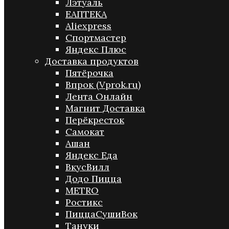
Лэтуаль
ЕАПТЕКА
Aliexpress
Спортмастер
Яндекс Плюс
Доставка продуктов
Пятёрочка
Впрок (Vprok.ru)
Лента Онлайн
Магнит Доставка
Перёкресток
Самокат
Ашан
Яндекс Еда
ВкусВилл
Додо Пицца
METRO
Ростикс
ПиццаСушиВок
Тануки