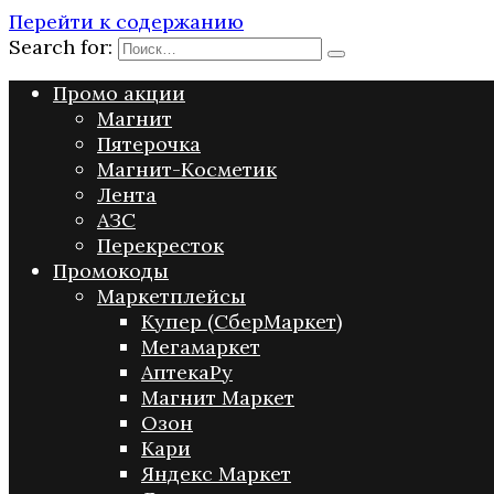
Перейти к содержанию
Search for:
Промо акции
Магнит
Пятерочка
Магнит-Косметик
Лента
АЗС
Перекресток
Промокоды
Маркетплейсы
Купер (СберМаркет)
Мегамаркет
АптекаРу
Магнит Маркет
Озон
Кари
Яндекс Маркет