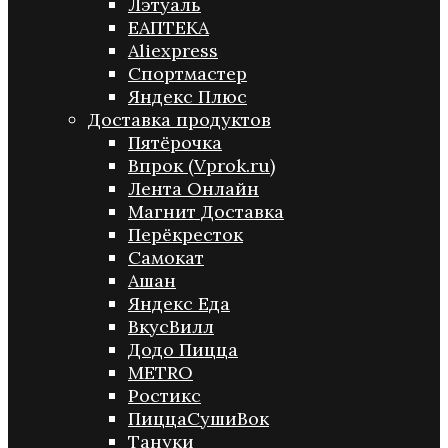
Лэтуаль
ЕАПТЕКА
Aliexpress
Спортмастер
Яндекс Плюс
Доставка продуктов
Пятёрочка
Впрок (Vprok.ru)
Лента Онлайн
Магнит Доставка
Перёкресток
Самокат
Ашан
Яндекс Еда
ВкусВилл
Додо Пицца
METRO
Ростикс
ПиццаСушиВок
Тануки