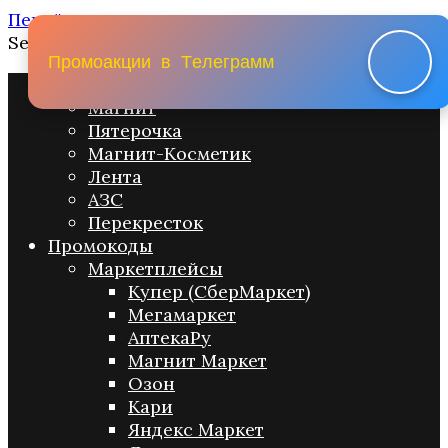
Перейти к содержанию
Search for:
П
р
о
м
о
а
к
ц
и
и
в
Т
е
л
е
г
р
а
м
м
Промо акции
Магнит
Пятерочка
Магнит-Косметик
Лента
АЗС
Перекресток
Промокоды
Маркетплейсы
Купер (СберМаркет)
Мегамаркет
АптекаРу
Магнит Маркет
Озон
Кари
Яндекс Маркет