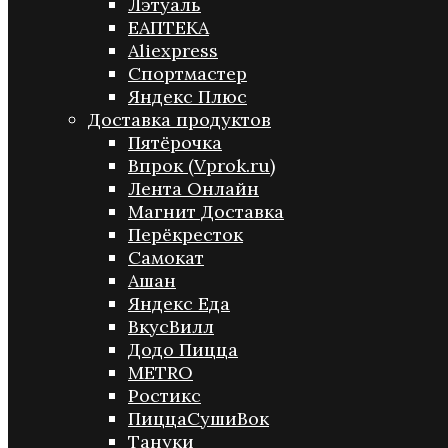
Лэтуаль
ЕАПТЕКА
Aliexpress
Спортмастер
Яндекс Плюс
Доставка продуктов
Пятёрочка
Впрок (Vprok.ru)
Лента Онлайн
Магнит Доставка
Перёкресток
Самокат
Ашан
Яндекс Еда
ВкусВилл
Додо Пицца
METRO
Ростикс
ПиццаСушиВок
Тануки