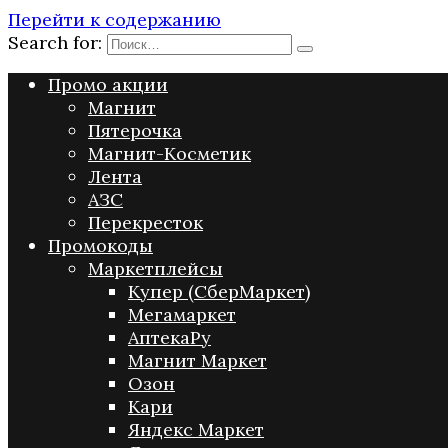
Перейти к содержанию
Search for:
Промо акции
Магнит
Пятерочка
Магнит-Косметик
Лента
АЗС
Перекресток
Промокоды
Маркетплейсы
Купер (СберМаркет)
Мегамаркет
АптекаРу
Магнит Маркет
Озон
Кари
Яндекс Маркет