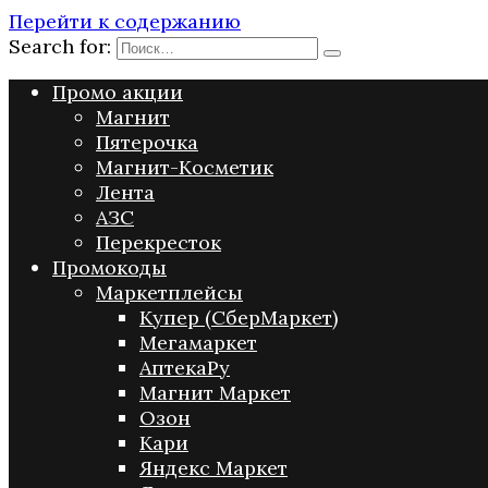
Перейти к содержанию
Search for:
Промо акции
Магнит
Пятерочка
Магнит-Косметик
Лента
АЗС
Перекресток
Промокоды
Маркетплейсы
Купер (СберМаркет)
Мегамаркет
АптекаРу
Магнит Маркет
Озон
Кари
Яндекс Маркет