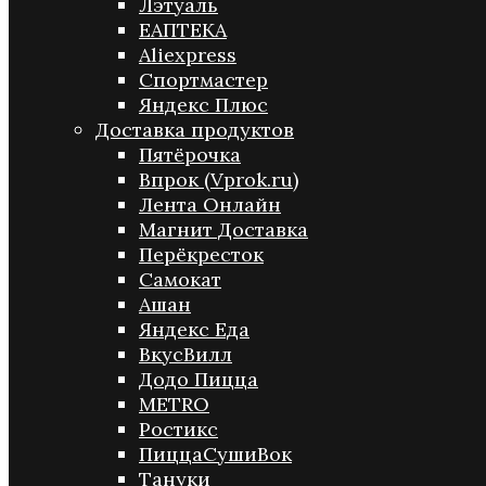
Лэтуаль
ЕАПТЕКА
Aliexpress
Спортмастер
Яндекс Плюс
Доставка продуктов
Пятёрочка
Впрок (Vprok.ru)
Лента Онлайн
Магнит Доставка
Перёкресток
Самокат
Ашан
Яндекс Еда
ВкусВилл
Додо Пицца
METRO
Ростикс
ПиццаСушиВок
Тануки