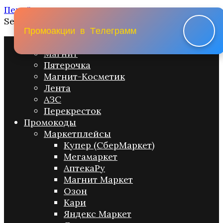
Перейти к содержанию
Search for:
П
р
о
м
о
а
к
ц
и
и
в
Т
е
л
е
г
р
а
м
м
Промо акции
Магнит
Пятерочка
Магнит-Косметик
Лента
АЗС
Перекресток
Промокоды
Маркетплейсы
Купер (СберМаркет)
Мегамаркет
АптекаРу
Магнит Маркет
Озон
Кари
Яндекс Маркет