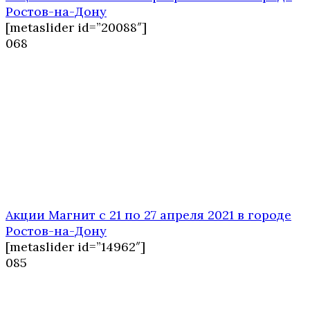
Ростов-на-Дону
[metaslider id=”20088″]
0
68
Акции Магнит с 21 по 27 апреля 2021 в городе
Ростов-на-Дону
[metaslider id=”14962″]
0
85