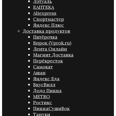
Лэтуаль
ЕАПТЕКА
Aliexpress
Спортмастер
Яндекс Плюс
Доставка продуктов
Пятёрочка
Впрок (Vprok.ru)
Лента Онлайн
Магнит Доставка
Перёкресток
Самокат
Ашан
Яндекс Еда
ВкусВилл
Додо Пицца
METRO
Ростикс
ПиццаСушиВок
Тануки