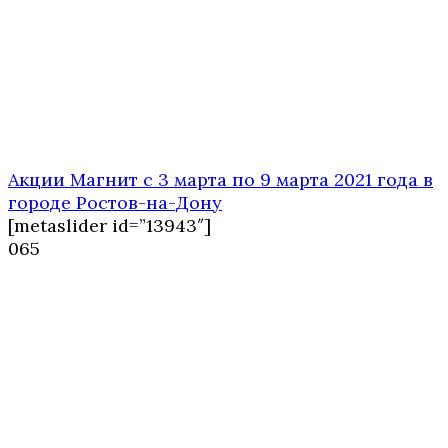
Акции Магнит с 3 марта по 9 марта 2021 года в
городе Ростов-на-Дону
[metaslider id=”13943″]
0
65