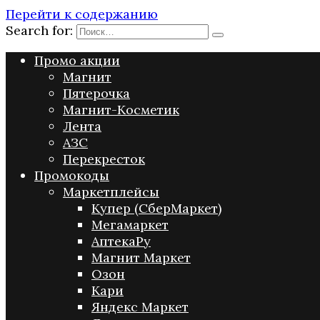
Перейти к содержанию
Search for:
Промо акции
Магнит
Пятерочка
Магнит-Косметик
Лента
АЗС
Перекресток
Промокоды
Маркетплейсы
Купер (СберМаркет)
Мегамаркет
АптекаРу
Магнит Маркет
Озон
Кари
Яндекс Маркет