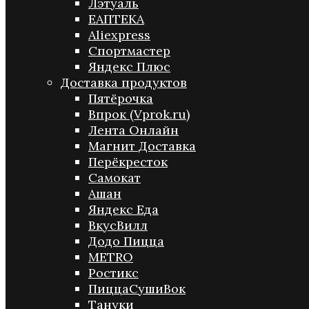
Лэтуаль
ЕАПТЕКА
Aliexpress
Спортмастер
Яндекс Плюс
Доставка продуктов
Пятёрочка
Впрок (Vprok.ru)
Лента Онлайн
Магнит Доставка
Перёкресток
Самокат
Ашан
Яндекс Еда
ВкусВилл
Додо Пицца
METRO
Ростикс
ПиццаСушиВок
Тануки